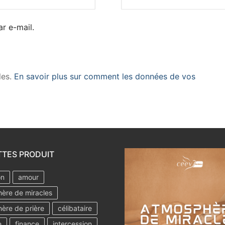
r e-mail.
les.
En savoir plus sur comment les données de vos
TTES PRODUIT
on
amour
ère de miracles
ère de prière
célibataire
e
finance
intercession