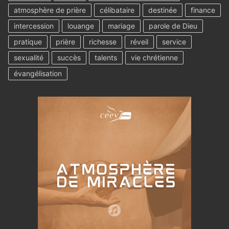
atmosphère de prière
célibataire
destinée
finance
intercession
louange
mariage
parole de Dieu
pratique
prière
richesse
réveil
service
sexualité
succès
talents
vie chrétienne
évangélisation