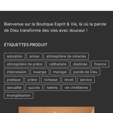
Bienvenue sur la Boutique Esprit & Vie, là où la parole
de Dieu transforme des vies avec douceur !
ÉTIQUETTES PRODUIT
adoration
amour
atmosphère de miracles
atmosphère de prière
célibataire
destinée
finance
intercession
louange
mariage
parole de Dieu
pratique
prière
richesse
réveil
service
sexualité
succès
talents
vie chrétienne
évangélisation