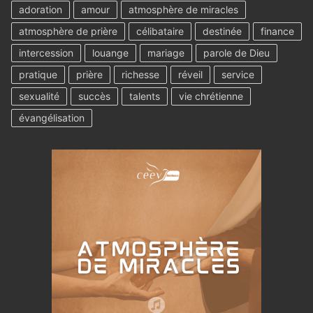
adoration
amour
atmosphère de miracles
atmosphère de prière
célibataire
destinée
finance
intercession
louange
mariage
parole de Dieu
pratique
prière
richesse
réveil
service
sexualité
succès
talents
vie chrétienne
évangélisation