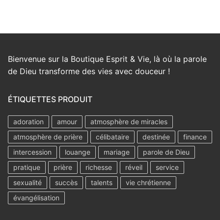
Bienvenue sur la Boutique Esprit & Vie, là où la parole
de Dieu transforme des vies avec douceur !
ÉTIQUETTES PRODUIT
adoration
amour
atmosphère de miracles
atmosphère de prière
célibataire
destinée
finance
intercession
louange
mariage
parole de Dieu
pratique
prière
richesse
réveil
service
sexualité
succès
talents
vie chrétienne
évangélisation