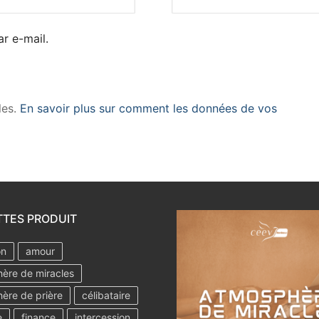
r e-mail.
les.
En savoir plus sur comment les données de vos
TTES PRODUIT
on
amour
ère de miracles
ère de prière
célibataire
e
finance
intercession