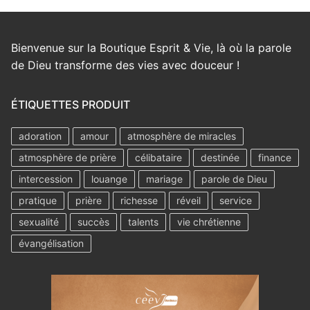
Bienvenue sur la Boutique Esprit & Vie, là où la parole
de Dieu transforme des vies avec douceur !
ÉTIQUETTES PRODUIT
adoration
amour
atmosphère de miracles
atmosphère de prière
célibataire
destinée
finance
intercession
louange
mariage
parole de Dieu
pratique
prière
richesse
réveil
service
sexualité
succès
talents
vie chrétienne
évangélisation