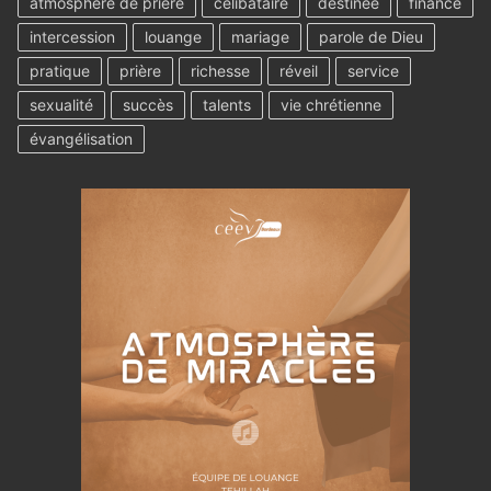
atmosphère de prière
célibataire
destinée
finance
intercession
louange
mariage
parole de Dieu
pratique
prière
richesse
réveil
service
sexualité
succès
talents
vie chrétienne
évangélisation