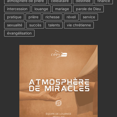
atmosphère de prière
célibataire
destinée
finance
intercession
louange
mariage
parole de Dieu
pratique
prière
richesse
réveil
service
sexualité
succès
talents
vie chrétienne
évangélisation